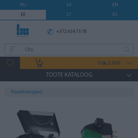
RU
LV
EN
EE
LT
ES
+372 634 73 78
0
0.00
tk.
€
TOOTE KATALOOG
Plaadimängijad