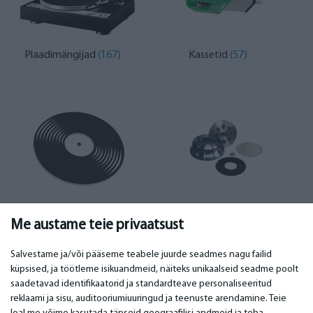
Plaadimängijad
(167)
Kassetid
(57)
Plaadimängijad
(11)
Muud tarvikud
(3)
Me austame teie privaatsust
Salvestame ja/või pääseme teabele juurde seadmes nagu failid
küpsised, ja töötleme isikuandmeid, näiteks unikaalseid seadme poolt
saadetavad identifikaatorid ja standardteave personaliseeritud
TÄHTIS
KONTAKTANDMED
reklaami ja sisu, auditooriumiuuringud ja teenuste arendamine. Teie