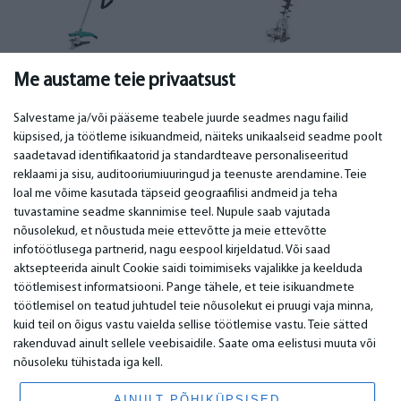
Võsalõikurid
(35)
Võsalõikuri tarvikud
(1)
Me austame teie privaatsust
Salvestame ja/või pääseme teabele juurde seadmes nagu failid
küpsised, ja töötleme isikuandmeid, näiteks unikaalseid seadme poolt
saadetavad identifikaatorid ja standardteave personaliseeritud
TÄHTIS
KONTAKTANDMED
reklaami ja sisu, auditooriumiuuringud ja teenuste arendamine. Teie
loal me võime kasutada täpseid geograafilisi andmeid ja teha
Teeninduskeskused
Telefon. +372 6347378
tuvastamine seadme skannimise teel. Nupule saab vajutada
Garantii
email:
info@bm.lv
nõusolekud, et nõustuda meie ettevõtte ja meie ettevõtte
Makse
WhatsApp +371 27725222
infotöötlusega partnerid, nagu eespool kirjeldatud. Või saad
Kasutustingimused
Latvia, Riga, Krasta 89, LV-1019
aktsepteerida ainult Cookie saidi toimimiseks vajalikke ja keelduda
Privaatsuspoliitika
töötlemisest informatsiooni. Pange tähele, et teie isikuandmete
Kontaktid
Kaugleping
töötlemisel on teatud juhtudel teie nõusolekut ei pruugi vaja minna,
kuid teil on õigus vastu vaielda sellise töötlemise vastu. Teie sätted
rakenduvad ainult sellele veebisaidile. Saate oma eelistusi muuta või
nõusoleku tühistada iga kell.
© 2026 All Rights Reserved.
www.bm.market
AINULT PÕHIKÜPSISED