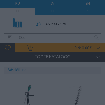
RU
LV
EN
EE
LT
ES
+372 634 73 78
0
0.00
tk.
€
TOOTE KATALOOG
Võsalõikurid