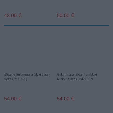
43.00
50.00
€
€
Zīdaiņu Guļammaiss Maxi Baran
Guļammaiss Zīdaiņiem Maxi
Roza (TM21496)
Minky Sarkans (TM21502)
54.00
54.00
€
€