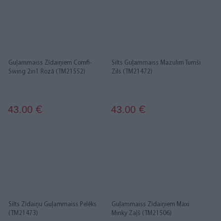
Guļammaiss Zīdaiņiem Comfi-
Silts Guļammaiss Mazulim Tumši
Swing 2in1 Rozā (TM21552)
Zils (TM21472)
43.00
43.00
€
€
Silts Zīdaiņu Guļammaiss Pelēks
Guļammaiss Zīdaiņiem Maxi
(TM21473)
Minky Zaļš (TM21506)