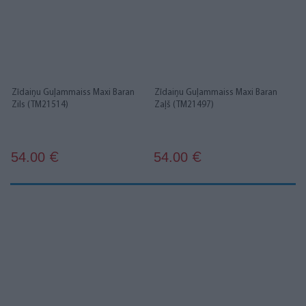
Zīdaiņu Guļammaiss Maxi Baran
Zīdaiņu Guļammaiss Maxi Baran
Zils (TM21514)
Zaļš (TM21497)
54.00
54.00
€
€