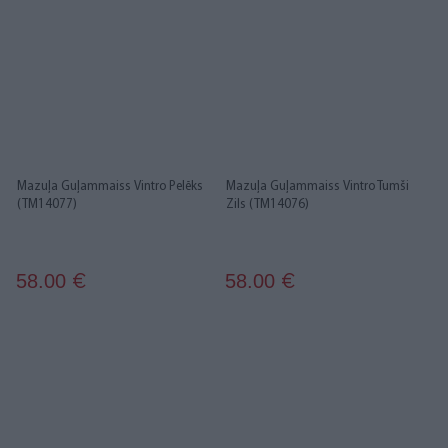
Mazuļa Guļammaiss Vintro Pelēks
Mazuļa Guļammaiss Vintro Tumši
(TM14077)
Zils (TM14076)
58.00
58.00
€
€