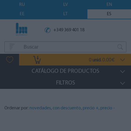
RU
LV
EN
EE
LT
ES
+349 369 401 18
0
0.00
unid.
€
CATÁLOGO DE PRODUCTOS
FILTROS
Ordenar por:
novedades
,
con descuento
,
precio +
,
precio -