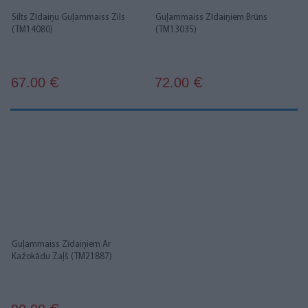
Silts Zīdaiņu Guļammaiss Zils
Guļammaiss Zīdaiņiem Brūns
(TM14080)
(TM13035)
67.00
72.00
€
€
Guļammaiss Zīdaiņiem Ar
Kažokādu Zaļš (TM21887)