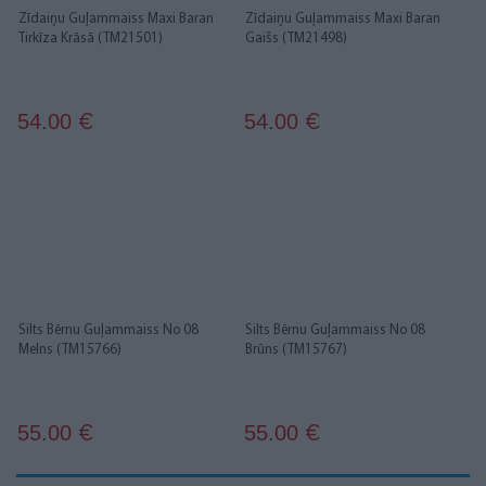
Zīdaiņu Guļammaiss Maxi Baran
Zīdaiņu Guļammaiss Maxi Baran
Tirkīza Krāsā (TM21501)
Gaišs (TM21498)
54.00
54.00
€
€
Silts Bērnu Guļammaiss No 08
Silts Bērnu Guļammaiss No 08
Melns (TM15766)
Brūns (TM15767)
55.00
55.00
€
€