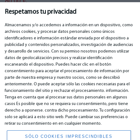
80.00
€
Respetamos tu privacidad
Almacenamos y/o accedemos a información en un dispositivo, como
archivos cookies, y procesar datos personales como únicos
identificadores e información estándar enviada por el dispositivo a
publicidad y contenidos personalizados, investigación de audiencias
IMPORTANTE
CONTACTOS
y desarrollo de servicios. Con su permiso nosotros podemos utilizar
Servicios de garantía
Teléfono. +349 36940118
datos de geolocalización precisos y realizar identificación
Garantía
email:
info@bm.lv
escaneando el dispositivo. Puedes hacer clic en el botón
Pago
WhatsApp +371 27725222
consentimiento para aceptar el procesamiento de información por
Términos de servicio
Latvia, Riga, Krasta 89, LV-1019
parte de nuestra empresa y nuestro socios, como se describió
Política de privacidad
anteriormente. O puede aceptar sólo las cookies necesarias para el
Contactos
funcionamiento del sitio y rechazar el procesamiento. información.
Contrato a distancia
Tenga en cuenta que al procesar sus datos personales en algunos
casos Es posible que no se requiera su consentimiento, pero tiene
derecho a oponerse. contra dicho procesamiento. Tu configuración
© 2026 All Rights Reserved.
solo se aplicará a esto sitio web. Puede cambiar sus preferencias o
www.bm.market
retirar su consentimiento en en cualquier momento.
High Yield System LP
196 Rose Street, Suite 3, Edinburgh, EH2 4AT, Scotland, United Kingdom
SÓLO COOKIES IMPRESCINDIBLES