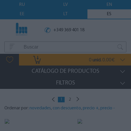
RU
LV
EN
EE
LT
ES
+349 369 401 18
0
0.00
unid.
€
CATÁLOGO DE PRODUCTOS
FILTROS
1
2
Ordenar por:
novedades
,
con descuento
,
precio +
,
precio -