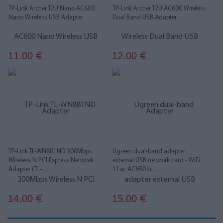
TP-Link Archer T2U Nano AC600
TP-Link Archer T2U AC600 Wireless
Nano Wireless USB Adapter
Dual Band USB Adapter
11.00
12.00
€
€
TP-Link TL-WN881ND 300Mbps
Ugreen dual-band adapter
Wireless N PCI Express Network
external USB network card - WiFi
Adapter (TL-...
11ac AC650 b...
14.00
15.00
€
€