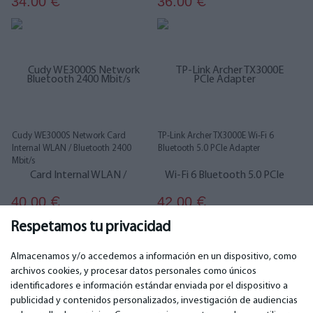
34.00
36.00
€
€
Cudy WE3000S Network Card
TP-Link Archer TX3000E Wi-Fi 6
Internal WLAN / Bluetooth 2400
Bluetooth 5.0 PCIe Adapter
Mbit/s
40.00
42.00
€
€
Respetamos tu privacidad
1
2
Almacenamos y/o accedemos a información en un dispositivo, como
archivos cookies, y procesar datos personales como únicos
identificadores e información estándar enviada por el dispositivo a
publicidad y contenidos personalizados, investigación de audiencias
IMPORTANTE
CONTACTOS