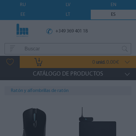
RU
LV
EN
EE
LT
ES
+349 369 401 18
0
0.00
unid.
€
CATÁLOGO DE PRODUCTOS
Ratón y alfombrillas de ratón