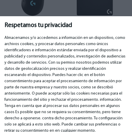
Ratón
(402)
Alfombrilla para ratón
Respetamos tu privacidad
(132)
Almacenamos y/o accedemos a información en un dispositivo, como
archivos cookies, y procesar datos personales como únicos
identificadores e información estándar enviada por el dispositivo a
publicidad y contenidos personalizados, investigación de audiencias
IMPORTANTE
CONTACTOS
y desarrollo de servicios. Con su permiso nosotros podemos utilizar
Servicios de garantía
Teléfono. +349 36940118
datos de geolocalización precisos y realizar identificación
Garantía
email:
info@bm.lv
escaneando el dispositivo. Puedes hacer clic en el botón
Pago
WhatsApp +371 27725222
consentimiento para aceptar el procesamiento de información por
Términos de servicio
Latvia, Riga, Krasta 89, LV-1019
parte de nuestra empresa y nuestro socios, como se describió
Política de privacidad
anteriormente. O puede aceptar sólo las cookies necesarias para el
Contactos
funcionamiento del sitio y rechazar el procesamiento. información.
Contrato a distancia
Tenga en cuenta que al procesar sus datos personales en algunos
casos Es posible que no se requiera su consentimiento, pero tiene
derecho a oponerse. contra dicho procesamiento. Tu configuración
© 2026 All Rights Reserved.
solo se aplicará a esto sitio web. Puede cambiar sus preferencias o
www.bm.market
retirar su consentimiento en en cualquier momento.