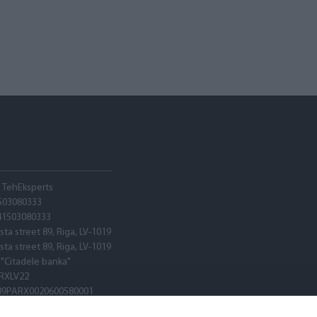
A TehEksperts
503080333
41503080333
sta street 89, Riga, LV-1019
sta street 89, Riga, LV-1019
 "Citadele banka"
RXLV22
89PARX0020600580001
RXLV22