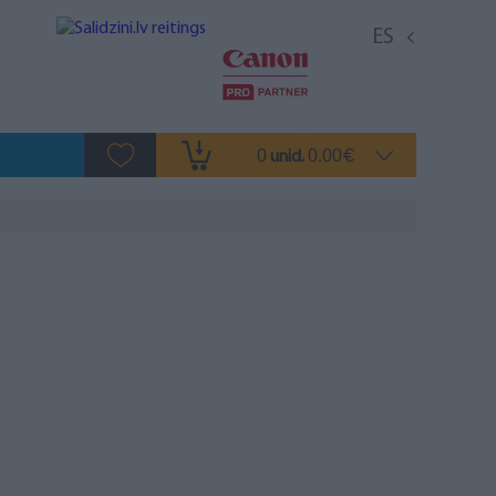
ES
0
0.00
unid.
€