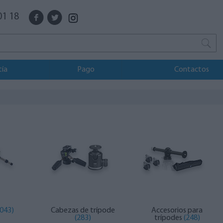
01 18
tía
Pago
Contactos
1043)
Cabezas de trípode
Accesorios para
(283)
trípodes
(248)