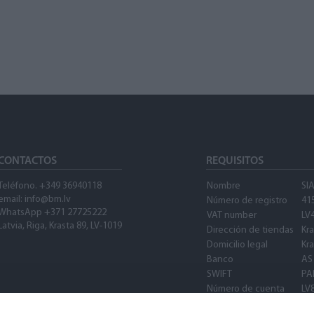
CONTACTOS
REQUISITOS
Teléfono. +349 36940118
Nombre
SI
email:
info@bm.lv
Número de registro
41
WhatsApp +371 27725222
VAT number
LV
Latvia, Riga, Krasta 89, LV-1019
Dirección de tiendas
Kra
Domicilio legal
Kra
Banco
AS
SWIFT
PA
Número de cuenta
LV
SWIFT
PA