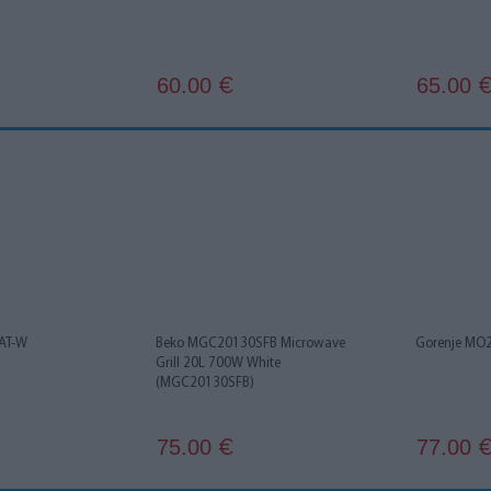
60.00
65.00
€
AT-W
Beko MGC20130SFB Microwave
Gorenje MO
Grill 20L 700W White
(MGC20130SFB)
75.00
77.00
€