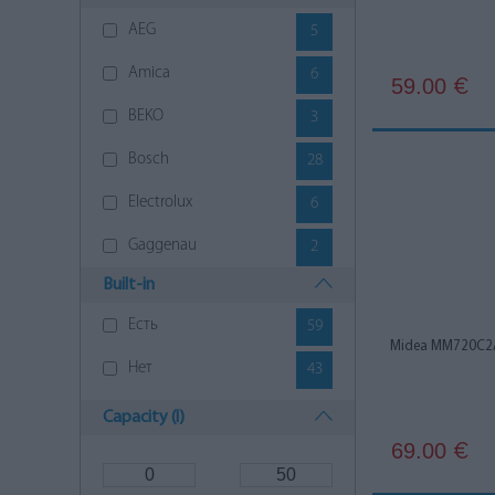
AEG
5
Amica
6
59.00
€
BEKO
3
Bosch
28
Electrolux
6
Gaggenau
2
Built-in
Girmi
2
Есть
59
Gorenje
5
Midea MM720C2
Нет
43
Kuppersbusch
4
Capacity (l)
LG
1
69.00
€
Midea
10