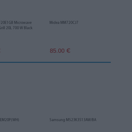
20E1GB Microwave
Midea MM720CJ7
rill 20L 700 W Black
85.00
€
€
-EM20P(WH)
Samsung MS23K3513AW/BA