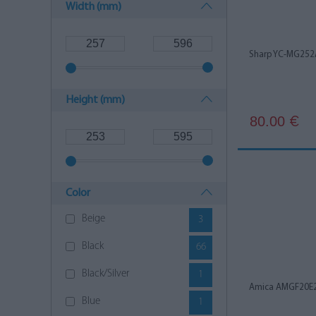
Width (mm)
Sharp YC-MG252
Height (mm)
80.00
€
Color
Beige
3
Black
66
Black/Silver
1
Amica AMGF20E2
Blue
1