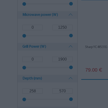
Miele
6
MPM
1
Microwave power (W)
Neff
1
Samsung
6
Sharp
4
Grill Power (W)
Sharp YC-MS31E-
Toshiba
1
Whirlpool
11
79.00
€
Depth (mm)