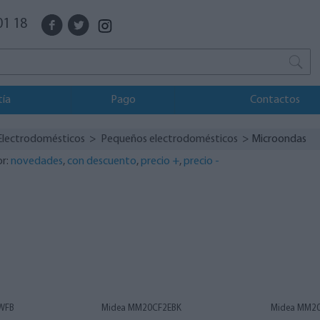
01 18
tía
Pago
Contactos
Electrodomésticos
>
Pequeños electrodomésticos
> Microondas
or:
novedades
,
con descuento
,
precio +
,
precio -
WFB
Midea MM20CF2EBK
Midea MM2