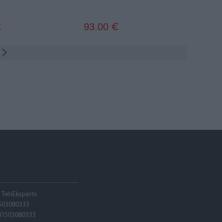
93.00
€
€
A TehEksperts
503080333
41503080333