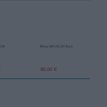
25XF
Midea AM720C2AT Black
80.00
€
€