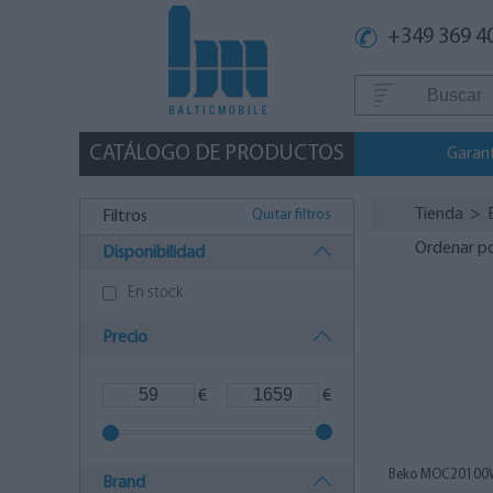
+349 369 4
CATÁLOGO DE PRODUCTOS
Garan
Tienda
>
Quitar filtros
Filtros
Ordenar p
Disponibilidad
En stock
Precio
€
€
Beko MOC20100
Brand