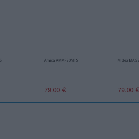
S
Amica AMMF20M1S
Midea MAG
79.00
79.00
€