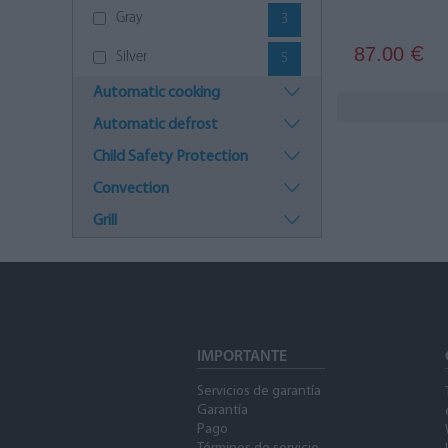
Gray
3
87.00
€
Silver
5
Automatic cooking
Stainless steel
8
Automatic defrost
White
15
Child Safety Protection
Convection
Grill
IMPORTANTE
Servicios de garantía
Garantía
Pago