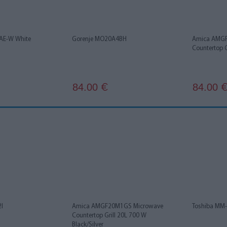
AE-W White
Gorenje MO20A4BH
Amica AMGF
Countertop G
84.00
84.00
€
I
Amica AMGF20M1GS Microwave
Toshiba MM
Countertop Grill 20L 700 W
Black/Silver