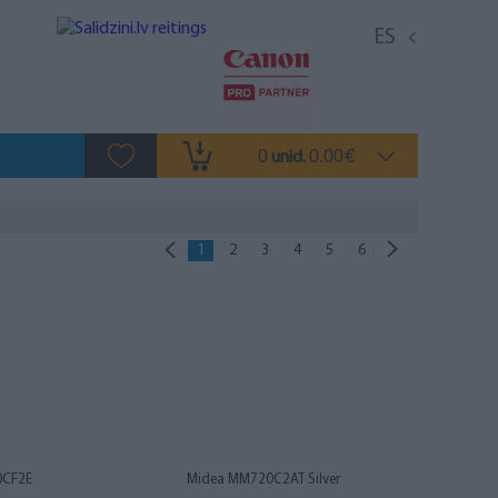
ES
0
0.00
unid.
€
1
2
3
4
5
6
0CF2E
Midea MM720C2AT Silver