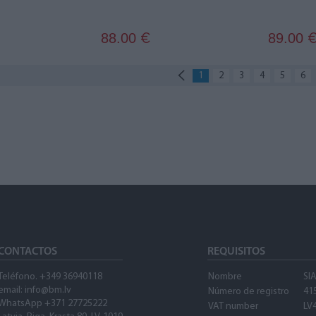
88.00
89.00
€
1
2
3
4
5
6
CONTACTOS
REQUISITOS
Teléfono. +349 36940118
Nombre
SI
email:
info@bm.lv
Número de registro
41
WhatsApp +371 27725222
VAT number
LV