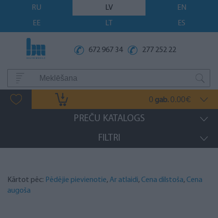
RU
LV
EN
EE
LT
ES
672 967 34
277 252 22
0
0.00
gab.
€
PREČU KATALOGS
FILTRI
Kārtot pēc:
Pēdējie pievienotie
,
Ar atlaidi
,
Cena dilstoša
,
Cena
augoša