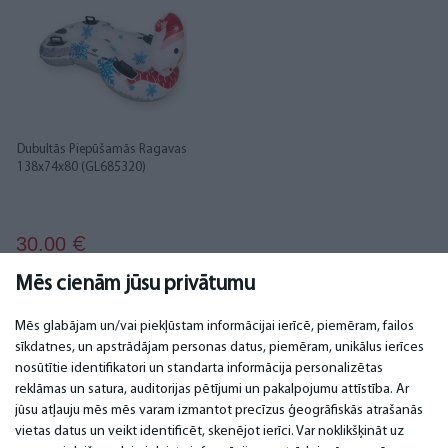
Dubultās Piepūšamās Ragavas
138x74x80 (GL685320)
30.00
€
Mēs cienām jūsu privātumu
Mēs glabājam un/vai piekļūstam informācijai ierīcē, piemēram, failos
sīkdatnes, un apstrādājam personas datus, piemēram, unikālus ierīces
nosūtītie identifikatori un standarta informācija personalizētas
SVARĪGI
KONTAKTI
reklāmas un satura, auditorijas pētījumi un pakalpojumu attīstība. Ar
jūsu atļauju mēs mēs varam izmantot precīzus ģeogrāfiskās atrašanās
Servisa centri
Tel. +371 67296734
vietas datus un veikt identificēt, skenējot ierīci. Var noklikšķināt uz
Garantija
Mob. +371 27725222