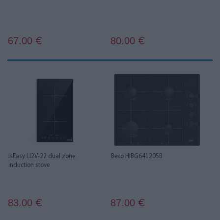
67.00
80.00
€
€
IsEasy LI2V-22 dual zone
Beko HIBG64120SB
induction stove
83.00
87.00
€
€