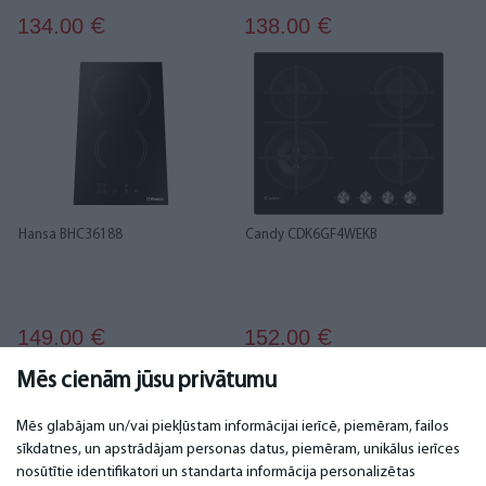
134.00
138.00
€
€
Hansa BHC36188
Candy CDK6GF4WEKB
149.00
152.00
€
€
Mēs cienām jūsu privātumu
...
1
2
3
4
5
6
16
17
Mēs glabājam un/vai piekļūstam informācijai ierīcē, piemēram, failos
sīkdatnes, un apstrādājam personas datus, piemēram, unikālus ierīces
nosūtītie identifikatori un standarta informācija personalizētas