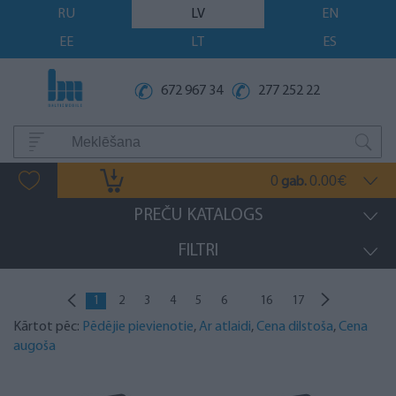
RU
LV
EN
EE
LT
ES
672 967 34
277 252 22
0
0.00
gab.
€
PREČU KATALOGS
FILTRI
...
1
2
3
4
5
6
16
17
Kārtot pēc:
Pēdējie pievienotie
,
Ar atlaidi
,
Cena dilstoša
,
Cena
augoša