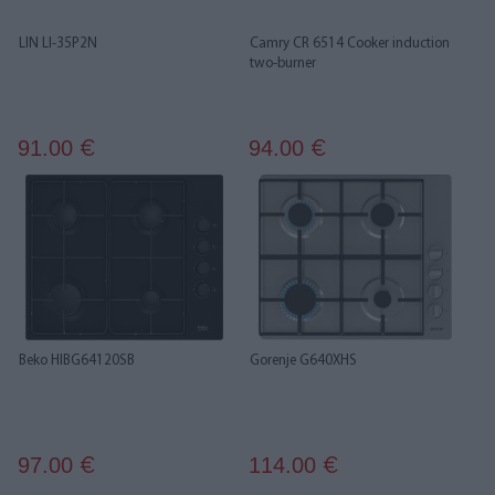
LIN LI-35P2N
Camry CR 6514 Cooker induction
two-burner
91.00
94.00
€
€
Beko HIBG64120SB
Gorenje G640XHS
97.00
114.00
€
€