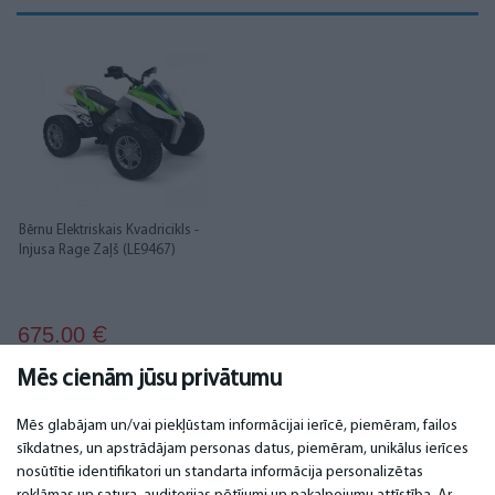
Bērnu Elektriskais Kvadricikls -
Injusa Rage Zaļš (LE9467)
675.00
€
Mēs cienām jūsu privātumu
Mēs glabājam un/vai piekļūstam informācijai ierīcē, piemēram, failos
sīkdatnes, un apstrādājam personas datus, piemēram, unikālus ierīces
nosūtītie identifikatori un standarta informācija personalizētas
SVARĪGI
KONTAKTI