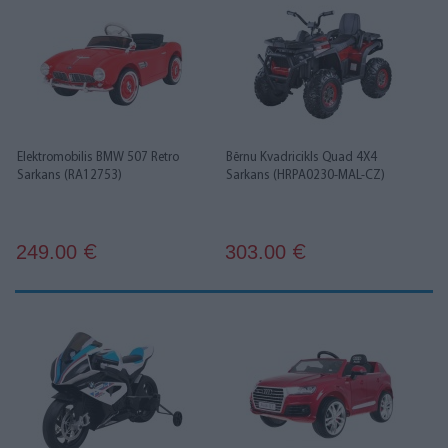
Elektromobilis BMW 507 Retro
Bērnu Kvadricikls Quad 4X4
Sarkans (RA12753)
Sarkans (HRPA0230-MAL-CZ)
249.00
303.00
€
€