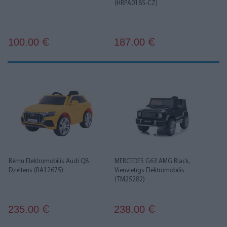
(HRPA0185-CZ)
100.00
187.00
€
€
Bērnu Elektromobilis Audi Q8
MERCEDES G63 AMG Black,
Dzeltens (RA12675)
Vienvietīgs Elektromobīlis
(TM25282)
235.00
238.00
€
€