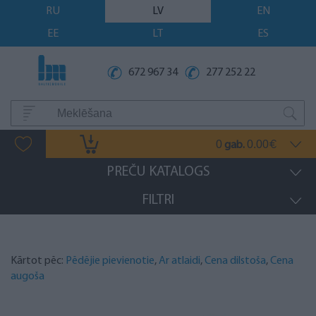
RU
LV
EN
EE
LT
ES
672 967 34
277 252 22
0
0.00
gab.
€
PREČU KATALOGS
FILTRI
Kārtot pēc:
Pēdējie pievienotie
,
Ar atlaidi
,
Cena dilstoša
,
Cena
augoša