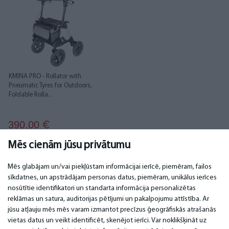
KMINA PRO - Rollator with
Pneumatic Tyres for Outdoors,
Foldable Rolla...
390.00
€
Mēs cienām jūsu privātumu
Mēs glabājam un/vai piekļūstam informācijai ierīcē, piemēram, failos
sīkdatnes, un apstrādājam personas datus, piemēram, unikālus ierīces
nosūtītie identifikatori un standarta informācija personalizētas
SVARĪGI
KONTAKTI
reklāmas un satura, auditorijas pētījumi un pakalpojumu attīstība. Ar
jūsu atļauju mēs mēs varam izmantot precīzus ģeogrāfiskās atrašanās
Servisa centri
Tel. +371 67296734
vietas datus un veikt identificēt, skenējot ierīci. Var noklikšķināt uz
Garantija
Mob. +371 27725222