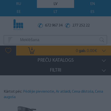
RU
LV
EN
EE
LT
ES
672 967 34
277 252 22
0
0.00
gab.
€
PREČU KATALOGS
FILTRI
Kārtot pēc:
Pēdējie pievienotie
,
Ar atlaidi
,
Cena dilstoša
,
Cena
augoša