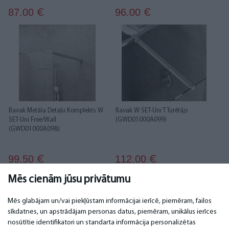
87.00
96.00
€
€
Ravak Metāla Detaļu Komplekts W
Ravak W SET-Uni T Turētājs
SET-Uni Free/Wall
(GWD01000A099)
(GWD01000A098)
99.50
112.00
€
€
Mēs cienām jūsu privātumu
1
2
3
Mēs glabājam un/vai piekļūstam informācijai ierīcē, piemēram, failos
sīkdatnes, un apstrādājam personas datus, piemēram, unikālus ierīces
nosūtītie identifikatori un standarta informācija personalizētas