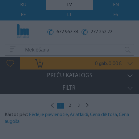
RU
LV
EN
EE
LT
ES
672 967 34
277 252 22
0
0.00
gab.
€
PREČU KATALOGS
FILTRI
1
2
3
Kārtot pēc:
Pēdējie pievienotie
,
Ar atlaidi
,
Cena dilstoša
,
Cena
augoša