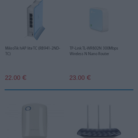
MikroTik hAP lite TC (RB941-2ND-
TP-Link TL-WR802N 300Mbps
TC)
Wireless N Nano Router
22.00
23.00
€
€