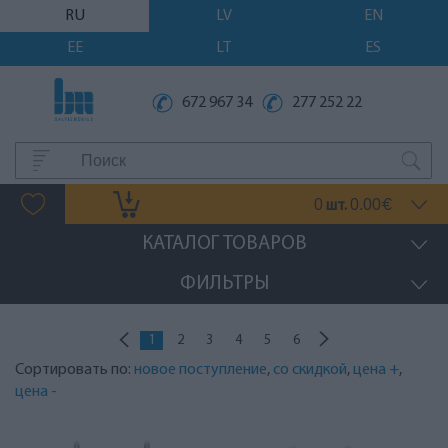
RU
LV
EN
EE
LT
ES
672 967 34
277 252 22
0
0.00
шт.
€
КАТАЛОГ ТОВАРОВ
ФИЛЬТРЫ
1
2
3
4
5
6
Сортировать по:
новое поступление
,
со скидкой
,
цена +
,
цена -