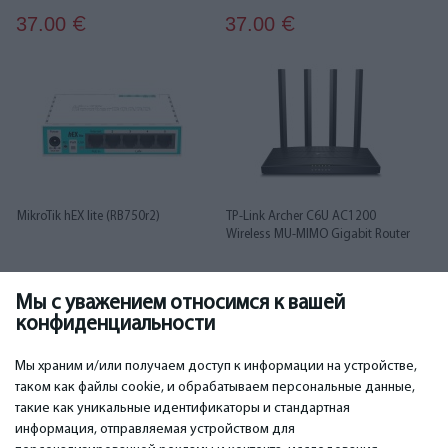
37.00
37.00
€
€
MikroTik hEX lite (RB750r2)
TP-Link Archer C6U AC1200
Wireless MU-MIMO Gigabit Router
Мы с уважением относимся к вашей
38.00
50.00
€
€
конфиденциальности
1
2
3
4
5
6
Мы храним и/или получаем доступ к информации на устройстве,
таком как файлы cookie, и обрабатываем персональные данные,
такие как уникальные идентификаторы и стандартная
информация, отправляемая устройством для