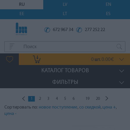
RU
LV
EN
EE
LT
ES
672 967 34
277 252 22
0
0.00
шт.
€
КАТАЛОГ ТОВАРОВ
ФИЛЬТРЫ
...
1
2
3
4
5
6
19
20
Сортировать по:
новое поступление
,
со скидкой
,
цена +
,
цена -