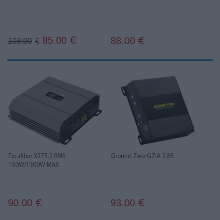
85.00
88.00
€
103.00
€
€
Excalibur X275.2 RMS
Ground Zero GZIA 2.85
150W/1300W MAX
90.00
93.00
€
€