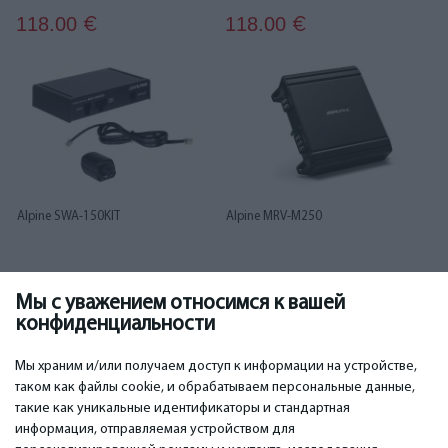
118.00
118.00
€
€
Alpine SWA-150KIT
Alpine MRV-M250
Мы с уважением относимся к вашей
118.00
119.00
€
€
конфиденциальности
...
1
2
3
4
5
6
19
20
Мы храним и/или получаем доступ к информации на устройстве,
таком как файлы cookie, и обрабатываем персональные данные,
такие как уникальные идентификаторы и стандартная
информация, отправляемая устройством для