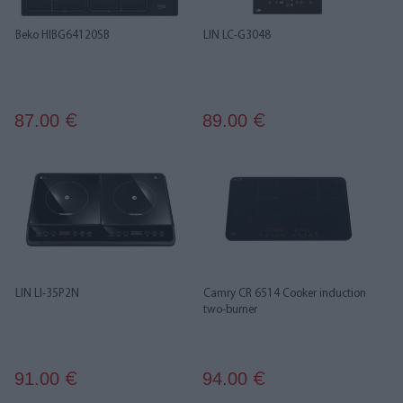
Beko HIBG64120SB
LIN LC-G3048
87.00
89.00
€
€
LIN LI-35P2N
Camry CR 6514 Cooker induction
two-burner
91.00
94.00
€
€