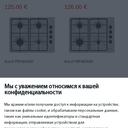
125.00
126.00
€
€
Bosch PBP6B5K80
Bosch PBP6B5K80
Мы с уважением относимся к вашей
134.00
138.00
€
€
конфиденциальности
...
1
2
3
4
5
6
16
17
Мы храним и/или получаем доступ к информации на устройстве,
таком как файлы cookie, и обрабатываем персональные данные,
такие как уникальные идентификаторы и стандартная
информация, отправляемая устройством для