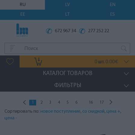
RU
LV
EN
EE
LT
ES
672 967 34
277 252 22
0
0.00
шт.
€
КАТАЛОГ ТОВАРОВ
ФИЛЬТРЫ
...
1
2
3
4
5
6
16
17
Сортировать по:
новое поступление
,
со скидкой
,
цена +
,
цена -