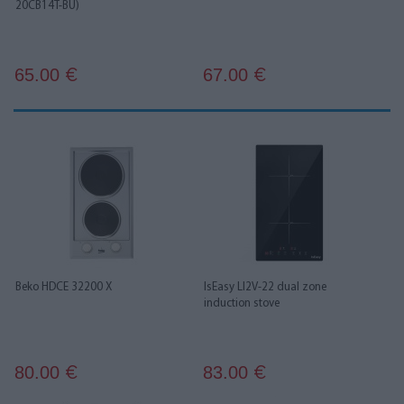
20CB14T-BU)
65.00
67.00
€
€
Beko HDCE 32200 X
IsEasy LI2V-22 dual zone
induction stove
80.00
83.00
€
€