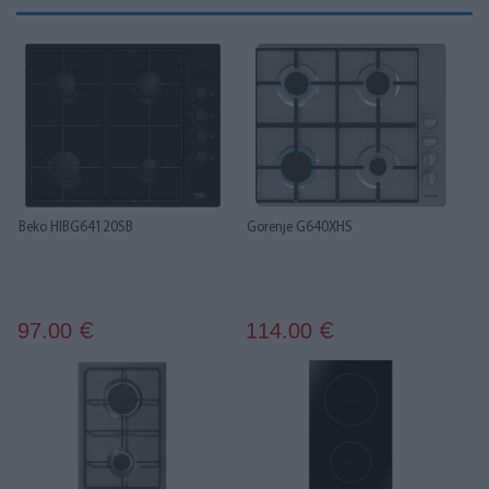
Beko HIBG64120SB
Gorenje G640XHS
97.00
114.00
€
€