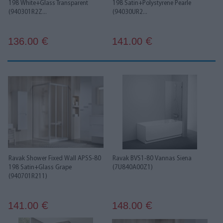
198 White+Glass Transparent
198 Satin+Polystyrene Pearle
(940301R2Z...
(94030UR2...
136.00
141.00
€
€
Ravak Shower Fixed Wall APSS-80
Ravak BVS1-80 Vannas Siena
198 Satin+Glass Grape
(7U840A00Z1)
(940701R211)
141.00
148.00
€
€