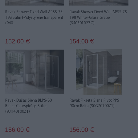
Ravak Shower Fixed Wall APSS-75
Ravak Shower Fixed Wall APSS-75
198 Satin+Polystyrene Transparent
198 White+Glass Grape
(940...
(940301R2ZG)
152.00
154.00
€
€
Ravak Dušas Siena BLPS-80
Ravak Fiksētā Siena Pivot PPS
Balts+Caurspīdīgs Stikls
90cm Balta (90G70100Z1)
(9BH40100Z1)
156.00
156.00
€
€