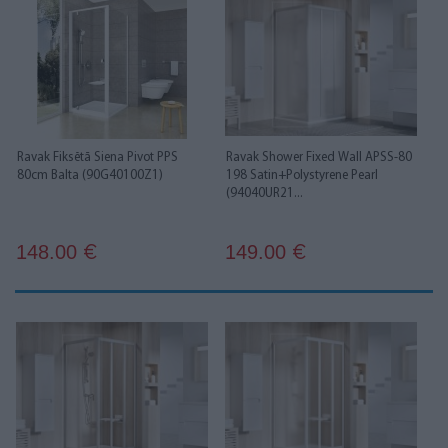
Ravak Fiksētā Siena Pivot PPS
Ravak Shower Fixed Wall APSS-80
80cm Balta (90G40100Z1)
198 Satin+Polystyrene Pearl
(94040UR21...
148.00
149.00
€
€