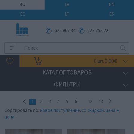
RU
LV
EN
EE
LT
ES
672 967 34
277 252 22
0
0.00
шт.
€
КАТАЛОГ ТОВАРОВ
ФИЛЬТРЫ
...
1
2
3
4
5
6
12
13
Сортировать по:
новое поступление
,
со скидкой
,
цена +
,
цена -