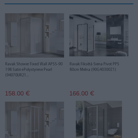
Ravak Shower Fixed Wall APSS-90
Ravak Fiksētā Siena Pivot PPS
198 Satin+Polystyrene Pearl
80cm Melna (90G40300Z1)
(94070UR21...
158.00
166.00
€
€