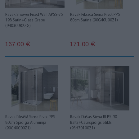
Ravak Shower Fixed Wall APSS-75
Ravak Fiksētā Siena Pivot PPS
198 Satin+Glass Grape
80cm Satīna (90G40U00Z1)
(94030UR2ZG)
167.00
171.00
€
€
Ravak Fiksētā Siena Pivot PPS
Ravak Dušas Siena BLPS-90
80cm Spīdīga Alumīnija
Balts+Caurspīdīgs Stikls
(90G40C00Z1)
(9BH70100Z1)