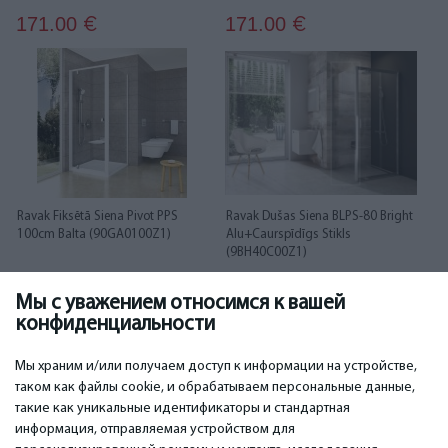
171.00
171.00
€
€
Ravak Fiksētā Siena Pivot PPS
Ravak Dušas Siena BLPS-80 Bright
100cm Balta (90GA0100Z1)
Alu+Caurspīdīgs Stikls
(9BH40C00Z1)
Мы с уважением относимся к вашей
171.00
171.00
€
€
конфиденциальности
...
1
2
3
4
5
6
12
13
Мы храним и/или получаем доступ к информации на устройстве,
таком как файлы cookie, и обрабатываем персональные данные,
такие как уникальные идентификаторы и стандартная
информация, отправляемая устройством для