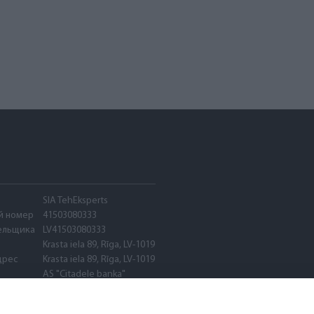
SIA TehEksperts
й номер
41503080333
ельщика
LV41503080333
Krasta iela 89, Rīga, LV-1019
дрес
Krasta iela 89, Rīga, LV-1019
AS "Citadele banka"
PARXLV22
LV89PARX0020600580001