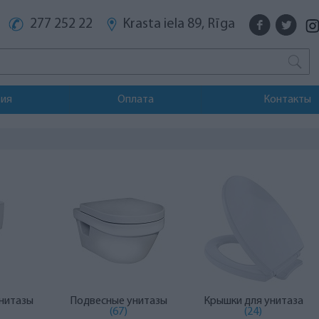
277 252 22
Krasta iela 89, Rīga
тия
Оплата
Контакты
нитазы
Подвесные унитазы
Крышки для унитаза
(67)
(24)