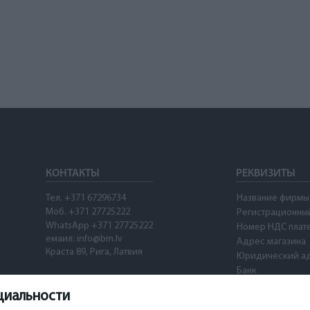
КОНТАКТЫ
РЕКВИЗИТЫ
Тел. +371 67296734
Название фирмы
Моб. +371 27725222
Регистрационны
WhatsApp +371 27725222
Номер НДС плат
емаил:
info@bm.lv
Адрес магазина
Краста 89, Рига, Латвия
Юридический а
Банк
SWIFT
циальности
Номер счета