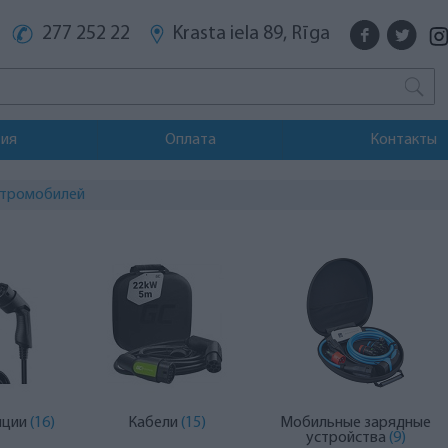
277 252 22
Krasta iela 89, Rīga
тия
Оплата
Контакты
ктромобилей
нции
(16)
Кабели
(15)
Мобильные зарядные
устройства
(9)