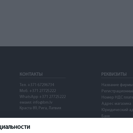
КОНТАКТЫ
РЕКВИЗИТЫ
Тел. +371 67296734
Название фирмы
Моб. +371 27725222
Регистрационны
WhatsApp +371 27725222
Номер НДС плат
емаил:
info@bm.lv
Адрес магазина
Краста 89, Рига, Латвия
Юридический а
Банк
SWIFT
циальности
Номер счета