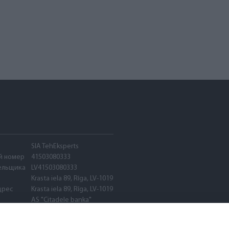
SIA TehEksperts
й номер
41503080333
ельщика
LV41503080333
Krasta iela 89, Rīga, LV-1019
дрес
Krasta iela 89, Rīga, LV-1019
AS "Citadele banka"
PARXLV22
LV89PARX0020600580001