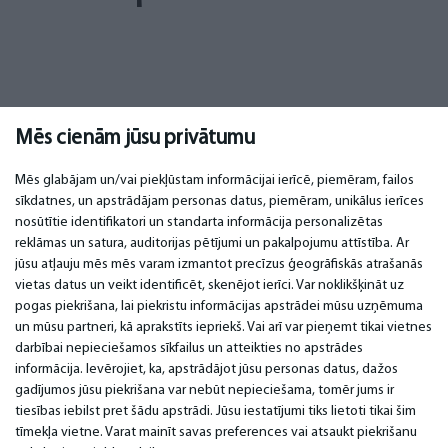
Mēs cienām jūsu privātumu
Mēs glabājam un/vai piekļūstam informācijai ierīcē, piemēram, failos
sīkdatnes, un apstrādājam personas datus, piemēram, unikālus ierīces
nosūtītie identifikatori un standarta informācija personalizētas
SVARĪGI
KONTAKTI
reklāmas un satura, auditorijas pētījumi un pakalpojumu attīstība. Ar
jūsu atļauju mēs mēs varam izmantot precīzus ģeogrāfiskās atrašanās
Servisa centri
Tel. +371 67296734
vietas datus un veikt identificēt, skenējot ierīci. Var noklikšķināt uz
Garantija
Mob. +371 27725222
pogas piekrišana, lai piekristu informācijas apstrādei mūsu uzņēmuma
Apmaksa
WhatsApp +371 27725222
un mūsu partneri, kā aprakstīts iepriekš. Vai arī var pieņemt tikai vietnes
Lietošanas noteikumi
Krasta 89, LV-1019
darbībai nepieciešamos sīkfailus un atteikties no apstrādes
Privātuma politika
Rīga, Latvija
informācija. Ievērojiet, ka, apstrādājot jūsu personas datus, dažos
Kontakti
email:
info@bm.lv
Distances līgums
gadījumos jūsu piekrišana var nebūt nepieciešama, tomēr jums ir
tiesības iebilst pret šādu apstrādi. Jūsu iestatījumi tiks lietoti tikai šim
tīmekļa vietne. Varat mainīt savas preferences vai atsaukt piekrišanu