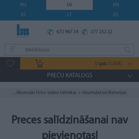
RU
LV
EN
EE
LT
ES
672 967 34
277 252 22
0
0.00
gab.
€
PREČU KATALOGS
...
Aksesuāri foto-video tehnikai
> Akumulatori/Baterijas
Preces salīdzināšanai nav
pievienotas!