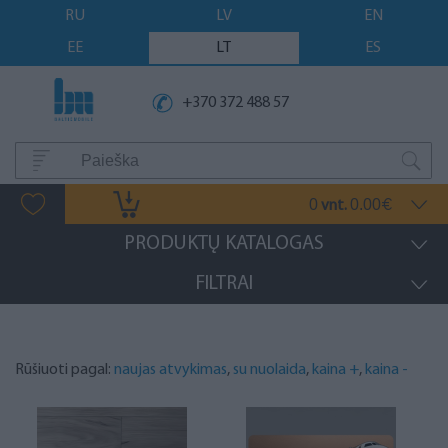
RU
LV
EN
EE
LT
ES
+370 372 488 57
0
0.00
vnt.
€
PRODUKTŲ KATALOGAS
FILTRAI
Rūšiuoti pagal:
naujas atvykimas
,
su nuolaida
,
kaina +
,
kaina -