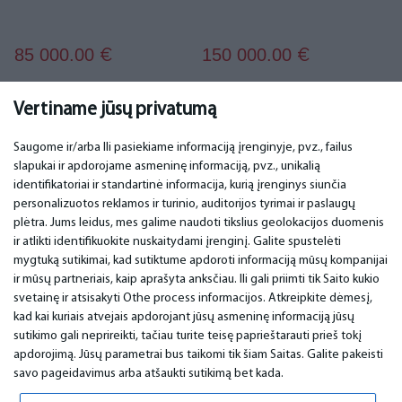
85 000.00
150 000.00
€
€
Vertiname jūsų privatumą
Saugome ir/arba Ili pasiekiame informaciją įrenginyje, pvz., failus
slapukai ir apdorojame asmeninę informaciją, pvz., unikalią
SVARBU
KONTAKTINIAI DUOMENYS
identifikatoriai ir standartinė informacija, kurią įrenginys siunčia
personalizuotos reklamos ir turinio, auditorijos tyrimai ir paslaugų
Aptarnavimo centrai
Telefonas. +370 37248857
plėtra. Jums leidus, mes galime naudoti tikslius geolokacijos duomenis
Garantija
email:
info@bm.lv
ir atlikti identifikuokite nuskaitydami įrenginį. Galite spustelėti
Mokėjimas
WhatsApp +371 27725222
mygtuką sutikimai, kad sutiktume apdoroti informaciją mūsų kompanijai
Naudojimo sąlygos
Latvia, Riga, Krasta 89, LV-1019
ir mūsų partneriais, kaip aprašyta anksčiau. Ili gali priimti tik Saito kukio
Privatumo politika
svetainę ir atsisakyti Othe process informacijos. Atkreipkite dėmesį,
Kontaktai
Nuotolinė sutartis
kad kai kuriais atvejais apdorojant jūsų asmeninę informaciją jūsų
sutikimo gali neprireikti, tačiau turite teisę paprieštarauti prieš tokį
apdorojimą. Jūsų parametrai bus taikomi tik šiam Saitas. Galite pakeisti
savo pageidavimus arba atšaukti sutikimą bet kada.
© 2026 All Rights Reserved.
www.bm.market