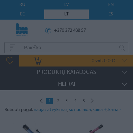
RU
LV
EN
EE
LT
ES
+370 372 488 57
0
0.00
vnt.
€
PRODUKTŲ KATALOGAS
FILTRAI
1
2
3
4
5
Rūšiuoti pagal:
naujas atvykimas
,
su nuolaida
,
kaina +
,
kaina -