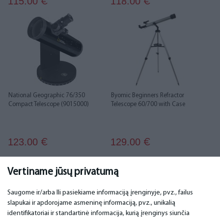
115.00
118.00
€
€
National Geographic 76/350
Byomic Beginners Refractor
Compact Telescope (9015000)
Telescope 60/700 with Case
123.00
129.00
€
€
1
2
3
4
5
Vertiname jūsų privatumą
Saugome ir/arba Ili pasiekiame informaciją įrenginyje, pvz., failus
slapukai ir apdorojame asmeninę informaciją, pvz., unikalią
SVARBU
KONTAKTINIAI DUOMENYS
identifikatoriai ir standartinė informacija, kurią įrenginys siunčia