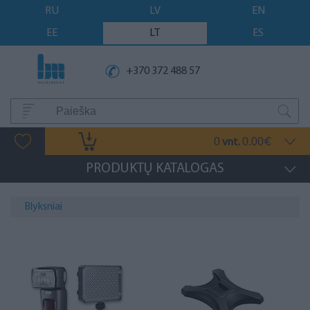
RU
LV
EN
EE
LT
ES
+370 372 488 57
0
0.00
vnt.
€
PRODUKTŲ KATALOGAS
Blyksniai