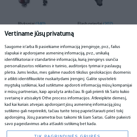
Blyksniai
(340)
Flash priedai
(207)
Vertiname jūsų privatumą
Saugome ir/arba Ili pasiekiame informaciją įrenginyje, pvz., failus
slapukai ir apdorojame asmeninę informaciją, pvz., unikalią
SVARBU
KONTAKTINIAI DUOMENYS
identifikatoriai ir standartinė informacija, kurią įrenginys siunčia
personalizuotos reklamos ir turinio, auditorijos tyrimai ir paslaugų
Aptarnavimo centrai
Telefonas. +370 37248857
plėtra. Jums leidus, mes galime naudoti tikslius geolokacijos duomenis
Garantija
email:
info@bm.lv
ir atlikti identifikuokite nuskaitydami įrenginį. Galite spustelėti
Mokėjimas
WhatsApp +371 27725222
mygtuką sutikimai, kad sutiktume apdoroti informaciją mūsų kompanijai
Naudojimo sąlygos
Latvia, Riga, Krasta 89, LV-1019
ir mūsų partneriais, kaip aprašyta anksčiau. Ili gali priimti tik Saito kukio
Privatumo politika
svetainę ir atsisakyti Othe process informacijos. Atkreipkite dėmesį,
Kontaktai
Nuotolinė sutartis
kad kai kuriais atvejais apdorojant jūsų asmeninę informaciją jūsų
sutikimo gali neprireikti, tačiau turite teisę paprieštarauti prieš tokį
apdorojimą. Jūsų parametrai bus taikomi tik šiam Saitas. Galite pakeisti
savo pageidavimus arba atšaukti sutikimą bet kada.
© 2026 All Rights Reserved.
www.bm.market
TIK PAGRINDINĖS GRUPĖS