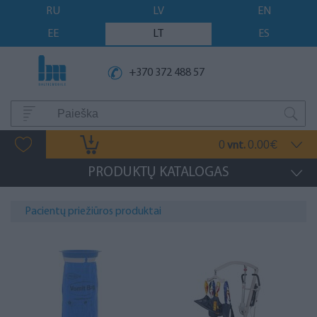
RU
LV
EN
EE
LT
ES
+370 372 488 57
0
0.00
vnt.
€
PRODUKTŲ KATALOGAS
Pacientų priežiūros produktai