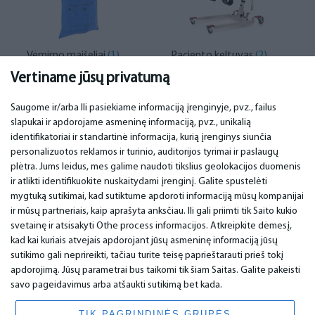
Vėmimo maišeliai
(1)
Paciento keltuvas
(2)
Vertiname jūsų privatumą
Saugome ir/arba Ili pasiekiame informaciją įrenginyje, pvz., failus
slapukai ir apdorojame asmeninę informaciją, pvz., unikalią
SVARBU
KONTAKTINIAI DUOMENYS
identifikatoriai ir standartinė informacija, kurią įrenginys siunčia
personalizuotos reklamos ir turinio, auditorijos tyrimai ir paslaugų
Aptarnavimo centrai
Telefonas. +370 37248857
plėtra. Jums leidus, mes galime naudoti tikslius geolokacijos duomenis
Garantija
email:
info@bm.lv
ir atlikti identifikuokite nuskaitydami įrenginį. Galite spustelėti
Mokėjimas
WhatsApp +371 27725222
mygtuką sutikimai, kad sutiktume apdoroti informaciją mūsų kompanijai
Naudojimo sąlygos
Latvia, Riga, Krasta 89, LV-1019
ir mūsų partneriais, kaip aprašyta anksčiau. Ili gali priimti tik Saito kukio
Privatumo politika
svetainę ir atsisakyti Othe process informacijos. Atkreipkite dėmesį,
Kontaktai
Nuotolinė sutartis
kad kai kuriais atvejais apdorojant jūsų asmeninę informaciją jūsų
sutikimo gali neprireikti, tačiau turite teisę paprieštarauti prieš tokį
apdorojimą. Jūsų parametrai bus taikomi tik šiam Saitas. Galite pakeisti
savo pageidavimus arba atšaukti sutikimą bet kada.
© 2026 All Rights Reserved.
www.bm.market
TIK PAGRINDINĖS GRUPĖS