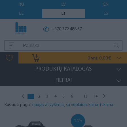
RU
LV
EN
EE
LT
ES
+370 372 488 57
0
0.00
vnt.
€
PRODUKTŲ KATALOGAS
FILTRAI
...
1
2
3
4
5
6
13
14
Rūšiuoti pagal:
naujas atvykimas
,
su nuolaida
,
kaina +
,
kaina -
14%