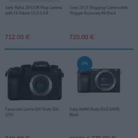
Sony Alpha ZV-E10K Vlog Camera
Sony ZV-1F Vlogging Camera with
with 16-50mm f/3.5-5.6 II
Vlogger Accessory Kit Black
712.00
720.00
€
€
6%
Panasonic Lumix G97 Body (DC-
Sony A6400 Body (ILCE-6400)
G97)
Black