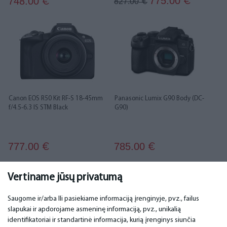
775.00
748.00
€
€
827.00
€
Canon EOS R50 Kit RF-S 18-45mm
Panasonic Lumix G90 Body (DC-
f/4.5-6.3 IS STM Black
G90)
777.00
785.00
€
€
...
1
2
3
4
5
6
13
14
Vertiname jūsų privatumą
Saugome ir/arba Ili pasiekiame informaciją įrenginyje, pvz., failus
slapukai ir apdorojame asmeninę informaciją, pvz., unikalią
SVARBU
KONTAKTINIAI DUOMENYS
identifikatoriai ir standartinė informacija, kurią įrenginys siunčia