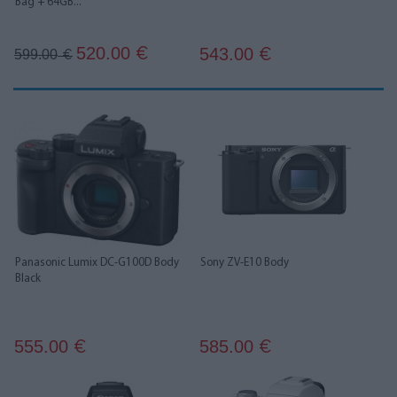
Bag + 64GB...
520.00
543.00
€
599.00
€
€
Panasonic Lumix DC-G100D Body
Sony ZV-E10 Body
Black
555.00
585.00
€
€