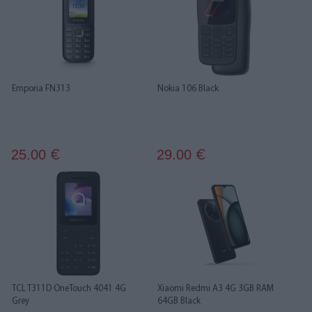
Emporia FN313
Nokia 106 Black
25.00
29.00
€
€
TCL T311D OneTouch 4041 4G
Xiaomi Redmi A3 4G 3GB RAM
Grey
64GB Black