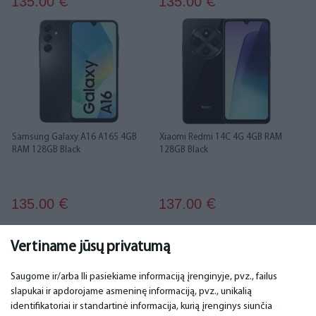
135.00
135.00
€
€
Samsung Galaxy A16 A165 4GB
Xiaomi Redmi 14C 4G 4GB RAM
RAM 128GB Black
128GB Black
135.00
137.00
€
€
...
1
2
3
4
5
6
22
23
Vertiname jūsų privatumą
Saugome ir/arba Ili pasiekiame informaciją įrenginyje, pvz., failus
slapukai ir apdorojame asmeninę informaciją, pvz., unikalią
SVARBU
KONTAKTINIAI DUOMENYS
identifikatoriai ir standartinė informacija, kurią įrenginys siunčia