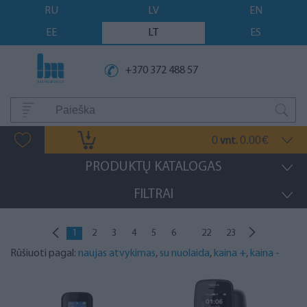
RU
LV
EN
EE
LT
ES
+370 372 488 57
0
0.00
vnt.
€
PRODUKTŲ KATALOGAS
FILTRAI
...
1
2
3
4
5
6
22
23
Rūšiuoti pagal:
naujas atvykimas
,
su nuolaida
,
kaina +
,
kaina -