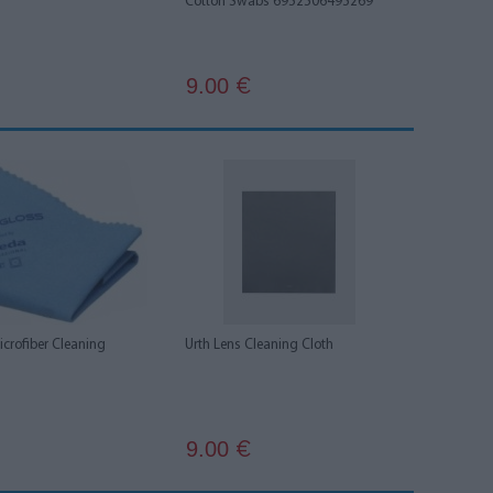
Cotton Swabs 6952506495269
9.00
€
crofiber Cleaning
Urth Lens Cleaning Cloth
9.00
€