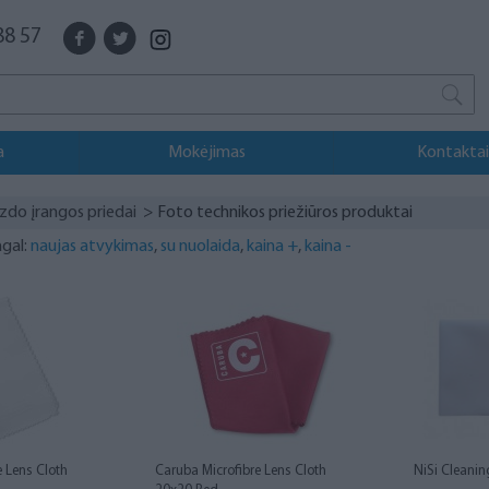
88 57
a
Mokėjimas
Kontaktai
zdo įrangos priedai
> Foto technikos priežiūros produktai
agal:
naujas atvykimas
,
su nuolaida
,
kaina +
,
kaina -
e Lens Cloth
Caruba Microfibre Lens Cloth
NiSi Cleanin