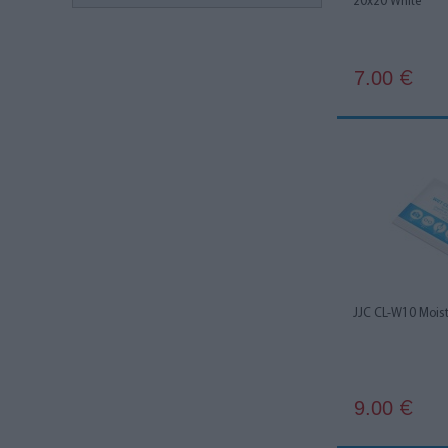
20x20 White
7.00
€
JJC CL-W10 Moist
9.00
€