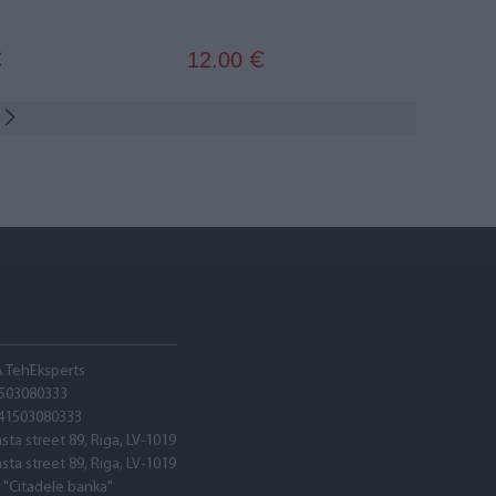
12.00
€
€
A TehEksperts
503080333
41503080333
asta street 89, Riga, LV-1019
asta street 89, Riga, LV-1019
 "Citadele banka"