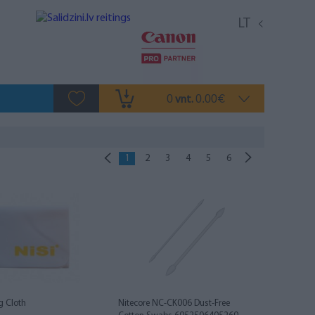
LT
0
0.00
vnt.
€
1
2
3
4
5
6
g Cloth
Nitecore NC-CK006 Dust-Free