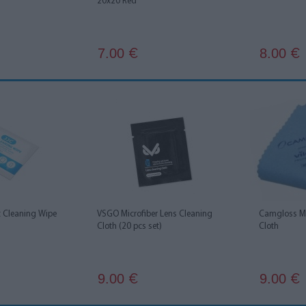
20x20 Red
7.00
8.00
€
€
 Cleaning Wipe
VSGO Microfiber Lens Cleaning
Camgloss Mi
Cloth (20 pcs set)
Cloth
9.00
9.00
€
€