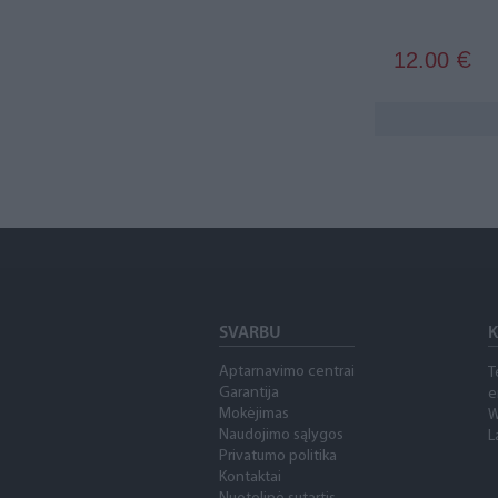
12.00
€
SVARBU
K
Aptarnavimo centrai
T
Garantija
e
Mokėjimas
W
Naudojimo sąlygos
L
Privatumo politika
Kontaktai