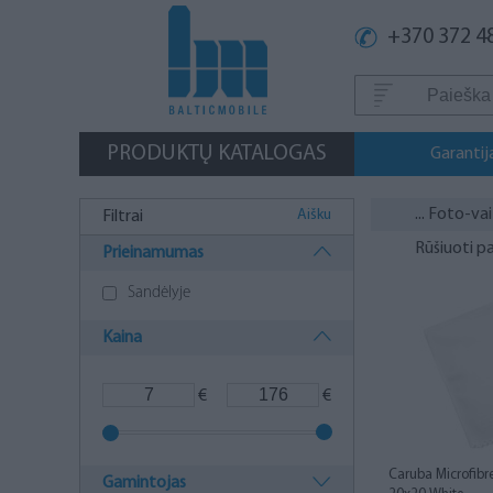
+370 372 4
PRODUKTŲ KATALOGAS
Garantij
...
Foto-vai
Aišku
Filtrai
Rūšiuoti p
Prieinamumas
Sandėlyje
Kaina
€
€
Caruba Microfibr
Gamintojas