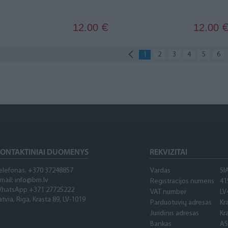
12.00
12.00
€
1
2
3
4
5
6
ONTAKTINIAI DUOMENYS
REKVIZITAI
elefonas. +370 37248857
Vardas
SI
mail:
info@bm.lv
Registracijos numeris
41
hatsApp +371 27725222
VAT number
LV
atvia, Riga, Krasta 89, LV-1019
Parduotuvių adresas
Kr
Juridinis adresas
Kr
Bankas
AS