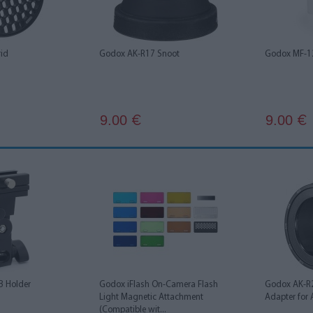
id
Godox AK-R17 Snoot
Godox MF-12
9.00
9.00
€
€
B Holder
Godox iFlash On-Camera Flash
Godox AK-R2
Light Magnetic Attachment
Adapter for
(Compatible wit...