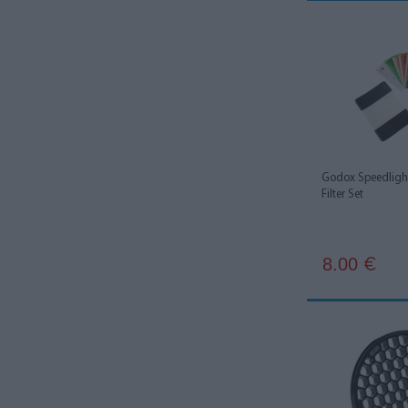
Manfrotto
1
Neewer
2
Nikon
4
Nissin
3
Olympus
2
Godox Speedlight
Phottix
3
Filter Set
Profoto
3
Quadralite
28
8.00
€
Rogue
3
Rotolight
1
SMDV
2
Sony
2