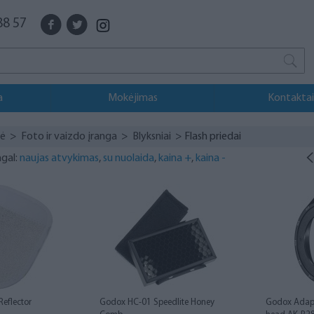
88 57
a
Mokėjimas
Kontaktai
vė
>
Foto ir vaizdo įranga
>
Blyksniai
> Flash priedai
agal:
naujas atvykimas
,
su nuolaida
,
kaina +
,
kaina -
Reflector
Godox HC-01 Speedlite Honey
Godox Adapt