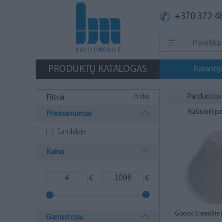
+370 372 4
PRODUKTŲ KATALOGAS
Garantij
Parduotu
Aišku
Filtrai
Rūšiuoti p
Prieinamumas
Sandėlyje
Kaina
€
€
Godox Speedlite 
Gamintojas