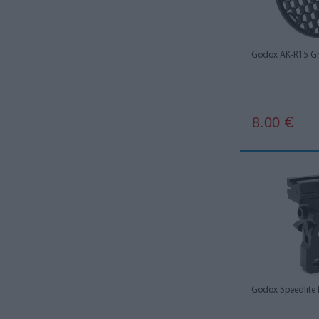
Ulanzi
1
Voking
1
Godox AK-R15 Gr
Walimex
1
Westcott
4
8.00
€
Yongnuo
12
Godox Speedlite 