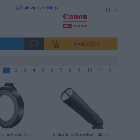
LT
0
0.00
vnt.
€
1
2
3
4
5
6
7
8
9
10
11
er for Round Flash
Godox Snoot Flash Beam Diffuser