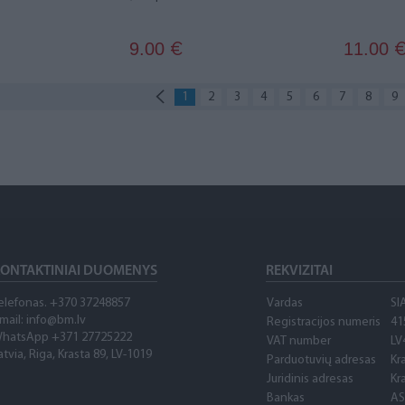
9.00
11.00
€
1
2
3
4
5
6
7
8
9
ONTAKTINIAI DUOMENYS
REKVIZITAI
elefonas. +370 37248857
Vardas
SI
mail:
info@bm.lv
Registracijos numeris
41
hatsApp +371 27725222
VAT number
LV
atvia, Riga, Krasta 89, LV-1019
Parduotuvių adresas
Kr
Juridinis adresas
Kr
Bankas
AS