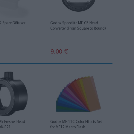
 Spare Diffusor
Godox Speedlite MF-CB Head
Converter (From Square to Round)
9.00
€
5 Fresnel Head
Godox MF-11C Color Effects Set
 AK-R21
for MF12 Macro Flash