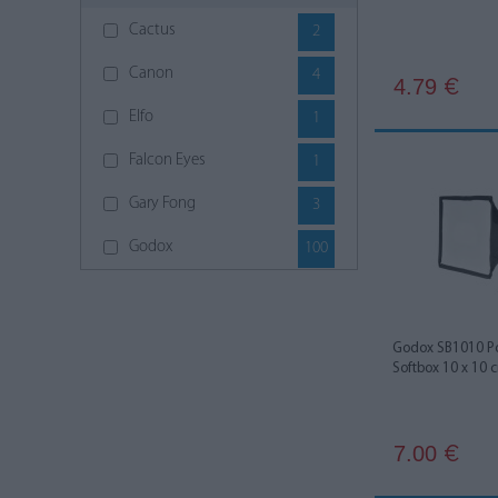
Cactus
2
Canon
4
4.79
€
Elfo
1
Falcon Eyes
1
Gary Fong
3
Godox
100
Hahnel
7
JJC
6
Godox SB1010 Por
Softbox 10 x 10 
Joby
1
Lume Cube
1
7.00
€
MagMod
4