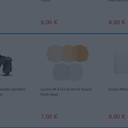
Comb
head AK-R2
6.00
6.00
€
€
table Speedlite
Godox AK-R16 Gel Set for Round
Godox White 
cm
Flash Head
7.00
8.00
€
€