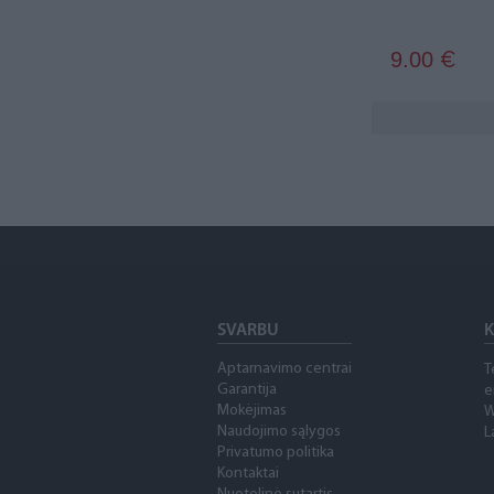
9.00
€
SVARBU
K
Aptarnavimo centrai
T
Garantija
e
Mokėjimas
W
Naudojimo sąlygos
L
Privatumo politika
Kontaktai