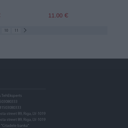
11.00
€
€
10
11
A TehEksperts
503080333
41503080333
asta street 89, Riga, LV-1019
asta street 89, Riga, LV-1019
 "Citadele banka"