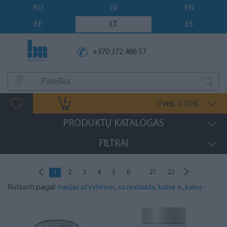
RU
LV
EN
EE
LT
ES
+370 372 488 57
0
0.00
vnt.
€
PRODUKTŲ KATALOGAS
FILTRAI
...
1
2
3
4
5
6
21
22
Rūšiuoti pagal:
naujas atvykimas
,
su nuolaida
,
kaina +
,
kaina -