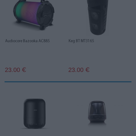
Audiocore Bazooka AC885
Keg BT MT3165
23.00
23.00
€
€