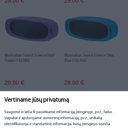
29.00
29.00
€
€
Manhattan Sound Science Orbit
Manhattan Sound Science Orbit
Purple (162388)
Blue (162456)
29.00
29.00
€
€
...
1
2
3
4
5
6
21
22
Vertiname jūsų privatumą
Saugome ir/arba Ili pasiekiame informaciją įrenginyje, pvz., failus
slapukai ir apdorojame asmeninę informaciją, pvz., unikalią
SVARBU
KONTAKTINIAI DUOMENYS
identifikatoriai ir standartinė informacija, kurią įrenginys siunčia