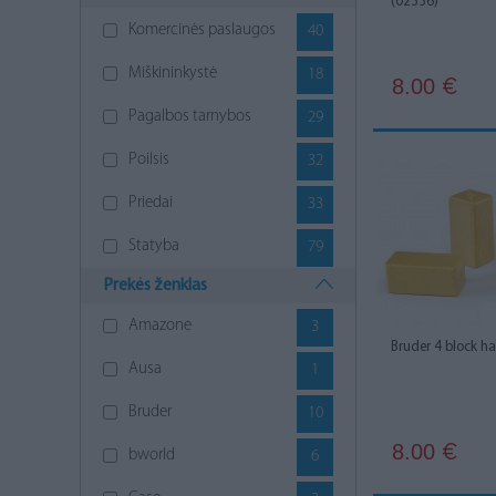
(02336)
Komercinės paslaugos
40
Miškininkystė
18
8.00
€
Pagalbos tarnybos
29
Poilsis
32
Priedai
33
Statyba
79
Prekės ženklas
Žemdirbystė
115
Amazone
3
Bruder 4 block h
Ausa
1
Bruder
10
8.00
€
bworld
6