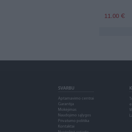
Manitou
2
Massey Ferguson
6
11.00
€
Mercedes-Benz
26
Nėra prekės ženklo
101
New Holland
6
Pottinger
3
RAM
10
Range Rover
3
SVARBU
K
ROADMAX
2
Aptarnavimo centrai
T
Garantija
Scania
e
7
Mokėjimas
W
Naudojimo sąlygos
L
Schaeff
1
Privatumo politika
Kontaktai
Schaffer
3