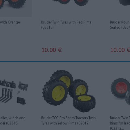
s with Orange
Bruder Twin Tyres with Red Rims
Bruder Round
(03313)
Sorted (023
10.00
10.00
€
allet, winch and
Bruder TOP Pro Series Tractors Twin
Bruder Twin 
ader (02318)
Tyres with Yellow Rims (02012)
Rims for Tra
(03312...