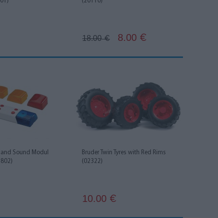
01)
(20110)
8.00
€
18.00
€
t and Sound Modul
Bruder Twin Tyres with Red Rims
2802)
(02322)
10.00
€