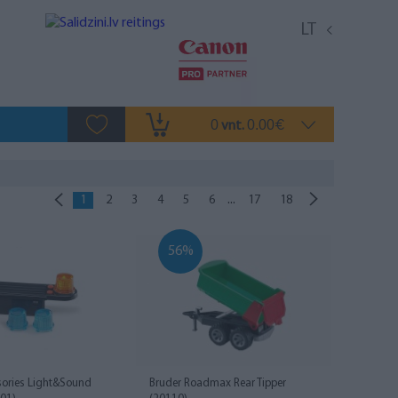
LT
0
0.00
vnt.
€
...
1
2
3
4
5
6
17
18
56%
sories Light&Sound
Bruder Roadmax Rear Tipper