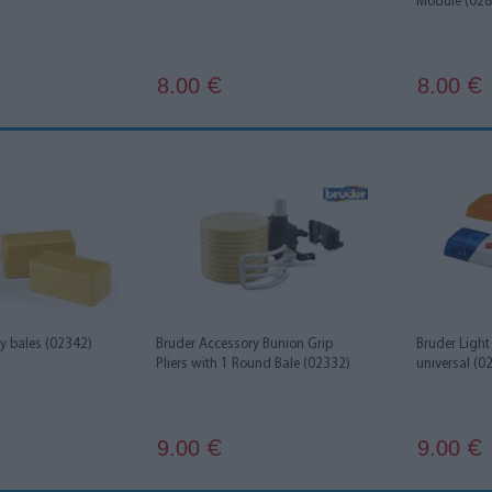
Module (028
8.00
8.00
€
€
ay bales (02342)
Bruder Accessory Bunion Grip
Bruder Ligh
Pliers with 1 Round Bale (02332)
universal (0
9.00
9.00
€
€