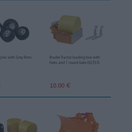
Tyres with Grey Rims
Bruder Tractor loading box with
forks and 1 round bale (02353)
10.00
€
€