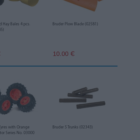
 Hay Bales 4 pcs.
Bruder Plow Blade (02581)
45)
10.00
€
€
Tyres with Orange
Bruder 5 Trunks (02343)
ctor Series No. 03000