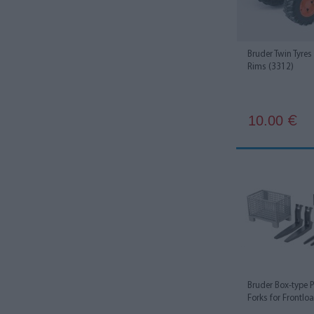
John Deere
19
Joskin
1
Bruder Twin Tyre
Rims (3312)
Krampe
1
Krone
3
10.00
€
Kuhn
1
Land Rover
11
Lemken
4
Liebherr
2
Linde
3
MACK
9
Bruder Box-type P
MAN
23
Forks for Frontlo