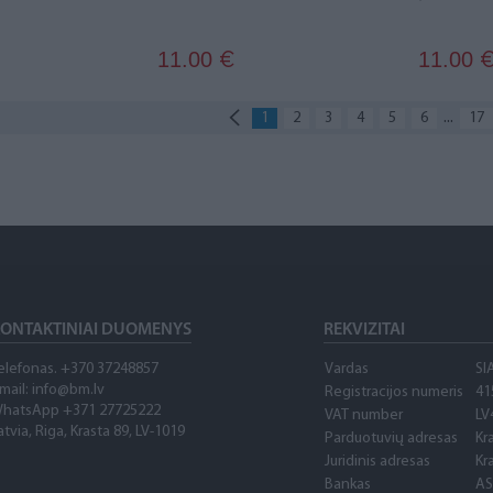
11.00
11.00
€
...
1
2
3
4
5
6
17
ONTAKTINIAI DUOMENYS
REKVIZITAI
elefonas. +370 37248857
Vardas
SI
mail:
info@bm.lv
Registracijos numeris
41
hatsApp +371 27725222
VAT number
LV
atvia, Riga, Krasta 89, LV-1019
Parduotuvių adresas
Kr
Juridinis adresas
Kr
Bankas
AS