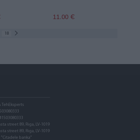
11.00
€
€
18
A TehEksperts
503080333
41503080333
asta street 89, Riga, LV-1019
asta street 89, Riga, LV-1019
 "Citadele banka"