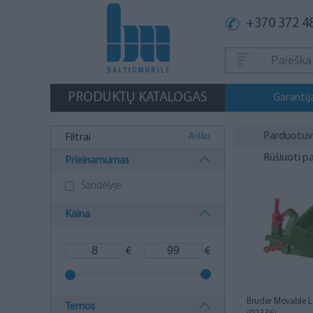
+370 372 4
PRODUKTŲ KATALOGAS
Garantij
Parduotu
Aišku
Filtrai
Rūšiuoti p
Prieinamumas
Sandėlyje
Kaina
€
€
Bruder Movable 
Temos