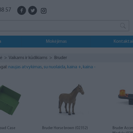
88 57
a
Mokėjimas
Kontaktai
vė
>
Vaikams ir kūdikiams
> Bruder
agal:
naujas atvykimas
,
su nuolaida
,
kaina +
,
kaina -
Load Case
Bruder Horse brown (02352)
Bruder Acce